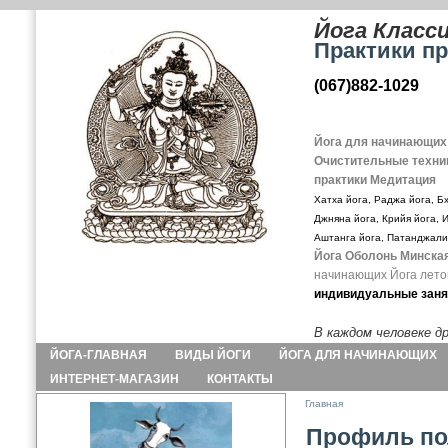
Йога Класс
Практики пр
(067)882-1029
Йога для начинающих
Очистительные техни
практики Медитация
Хатха йога, Раджа йога, Бх
Джняна йога, Крийя йога, 
Аштанга йога, Патанджали
Йога Оболонь Минска
начинающих
Йога лето
индивидуальные заня
В каждом человеке др
ЙОГА-ГЛАВНАЯ
ВИДЫ ЙОГИ
ЙОГА ДЛЯ НАЧИНАЮЩИХ
ИНТЕРНЕТ-МАГАЗИН
КОНТАКТЫ
Главная
Профиль по