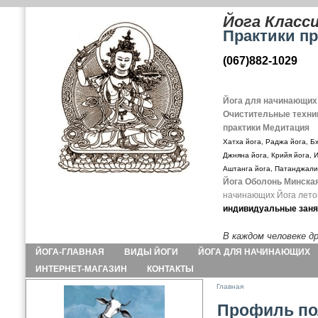
Йога Класс
Практики пр
(067)882-1029
Йога для начинающих
Очистительные техни
практики Медитация
Хатха йога, Раджа йога, Бх
Джняна йога, Крийя йога, 
Аштанга йога, Патанджали
Йога Оболонь Минска
начинающих
Йога лето
индивидуальные заня
В каждом человеке др
ЙОГА-ГЛАВНАЯ
ВИДЫ ЙОГИ
ЙОГА ДЛЯ НАЧИНАЮЩИХ
ИНТЕРНЕТ-МАГАЗИН
КОНТАКТЫ
Главная
Профиль по